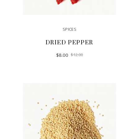
SPICES
DRIED PEPPER
$
8.00
$
12.00
ADD TO CART